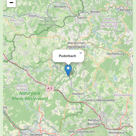
−
×
Puderbach