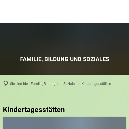
FAMILIE, BILDUNG UND SOZIALES
Sie sind hier:
Familie, Bildung und Soziales
Kindertagesstätten
Kindertagesstätten
Kindertagesstätten