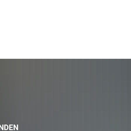
Rathaus und
Familie, Bildung und
Ehrenamt
Gemeinden
Soziales
und L
INDEN