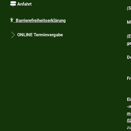
1
Anfahrt
(
Barrierefreiheitserklärung
M
1
ONLINE Terminvergabe
(
g
D
1
Fr
E
-
m
0
z