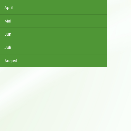
April
Mai
Juni
Juli
August