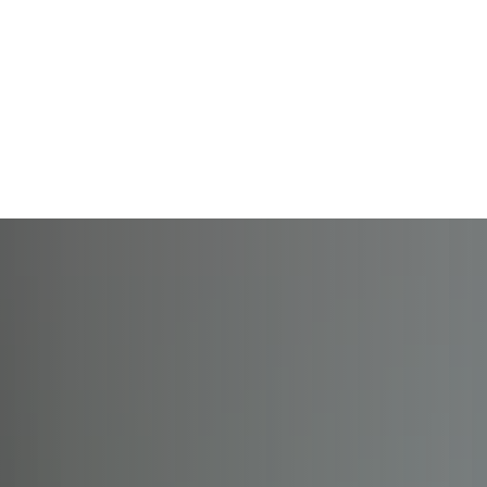
Rathaus und
Familie, Bildung und
Ehrenamt
Gemeinden
Soziales
und L