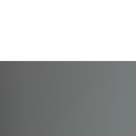
Rathaus und
Familie, Bildung und
Ehrenamt
Gemeinden
Soziales
und L