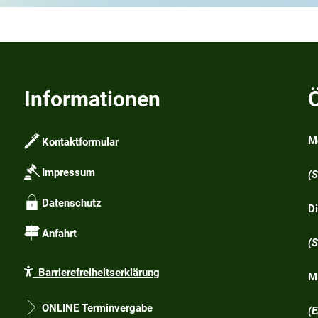
Informationen
M
Kontaktformular
1
Impressum
(
Datenschutz
D
1
Anfahrt
(
Barrierefreiheitserklärung
M
1
ONLINE Terminvergabe
(