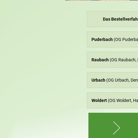
Das Bestellverfah
Puderbach
(OG Puderba
Raubach
(OG Raubach, H
Urbach
(OG Urbach, Der
Woldert
(OG Woldert, Ha