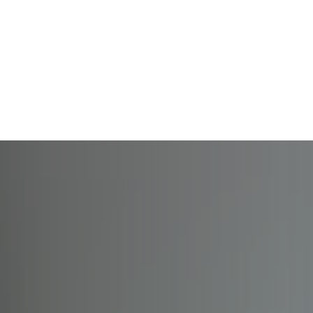
Rathaus und
Familie, Bildung und
Ehrenamt
Gemeinden
Soziales
und L