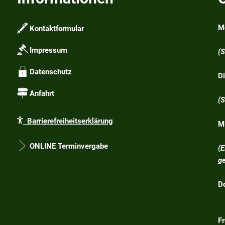
M
Kontaktformular
1
Impressum
(
Datenschutz
D
1
Anfahrt
(
Barrierefreiheitserklärung
M
1
ONLINE Terminvergabe
(
g
D
1
Fr