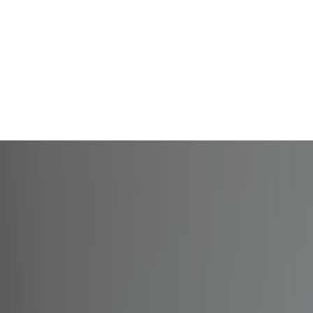
Rathaus und
Familie, Bildung und
Ehrenamt
Gemeinden
Soziales
und L