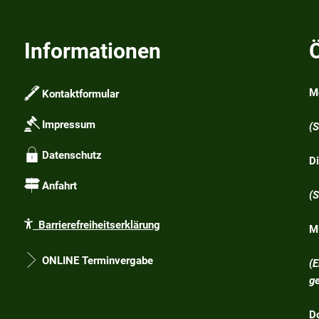
Informationen
M
Kontaktformular
1
Impressum
(
Datenschutz
D
1
Anfahrt
(
Barrierefreiheitserklärung
M
1
ONLINE Terminvergabe
(
g
D