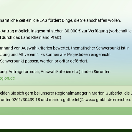
enamtliche Zeit ein, die LAG fördert Dinge, die Sie anschaffen wollen.
o Antrag möglich, insgesamt stehen 30.000 € zur Verfügung (vorbehaltlic
el durch das Land Rheinland Pfalz)
 anhand von Auswahlkriterien bewertet, thematischer Schwerpunkt ist in
ung und Alt vereint“. Es können alle Projektideen eingereicht
 Schwerpunkt passen, werden prioritär gefördert.
lung, Antragsformular, Auswahlkriterien etc.) finden Sie unter:
egion.de
lden Sie sich gern bei unserer Regionalmanagerin Marion Gutberlet, die 
unter 0261/30439 18 und marion.gutberlet@sweco gmbh.de erreichen.