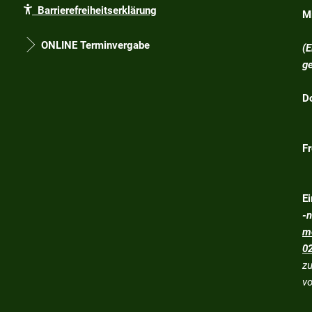
Barrierefreiheitserklärung
M
1
ONLINE Terminvergabe
(
g
D
1
Fr
E
-
m
0
z
vo