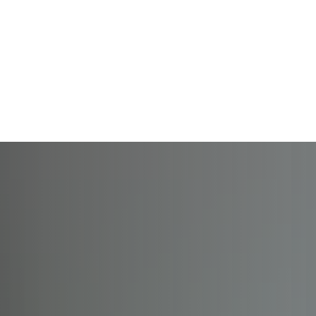
Rathaus und
Familie, Bildung und
Ehrenamt
Gemeinden
Soziales
und L