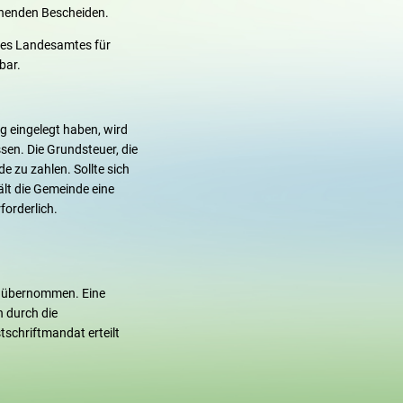
chenden Bescheiden.
 des Landesamtes für
bar.
g eingelegt haben, wird
en. Die Grundsteuer, die
 zu zahlen. Sollte sich
lt die Gemeinde eine
forderlich.
n übernommen. Eine
h durch die
schriftmandat erteilt