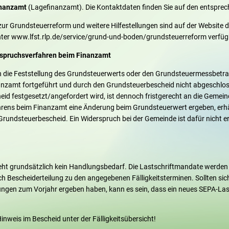
inanzamt
(Lagefinanzamt). Die Kontaktdaten finden Sie auf den entspre
zur Grundsteuerreform und weitere Hilfestellungen sind auf der Website
nter www.lfst.rlp.de/service/grund-und-boden/grundsteuerreform verfüg
nspruchsverfahren beim Finanzamt
en die Feststellung des Grundsteuerwerts oder den Grundsteuermessbetra
anzamt fortgeführt und durch den Grundsteuerbescheid nicht abgeschloss
d festgesetzt/angefordert wird, ist dennoch fristgerecht an die Gemeinde
rens beim Finanzamt eine Änderung beim Grundsteuerwert ergeben, erhä
Grundsteuerbescheid. Ein Widerspruch bei der Gemeinde ist dafür nicht er
ht grundsätzlich kein Handlungsbedarf. Die Lastschriftmandate werde
h Bescheiderteilung zu den angegebenen Fälligkeitsterminen. Sollten sic
gen zum Vorjahr ergeben haben, kann es sein, dass ein neues SEPA-Last
 Hinweis im Bescheid unter der Fälligkeitsübersicht!